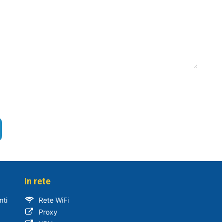
In rete
nti
Rete WiFi
Proxy​​