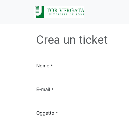
Passa al contenuto
Home
Didatti
Crea un ticket
Nome
*
E-mail
*
Oggetto
*