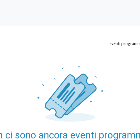
ca
Ricerca
Terza missione
Amm
Persone
A
Eventi program
 ci sono ancora eventi program