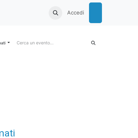
vvisi e bandi
Dove siamo
Accedi
mati
mati